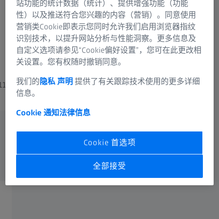
Milvus 2/35
Milvus 
站功能的统计数据（统计）、提供增强功能（功能
性）以及推送符合您兴趣的内容（营销）。同意使用
自由工作距离:
自由工
营销类Cookie即表示您同时允许我们启用浏览器指纹
0,18 m (7.09") - ∞
0,34 m (
识别技术，以提升网站分析与性能洞察。更多信息及
旋转角度：
旋转角
自定义选项请参见“Cookie偏好设置”，您可在此更改相
113°
225°
关设置。您有权随时撤销同意。
重量:
重量:
我们的
隐私 声明
提供了有关跟踪技术使用的更多详细
 1131 g
ZE: 702 g (24.76 oz) | ZF.2: 649 g
ZE: 922 g
信息。
(22.89 oz)
(30.86 o
Cookie 通知
法律信息
Cookie 首选项
全部接受
ZEISS Milvus Lenses