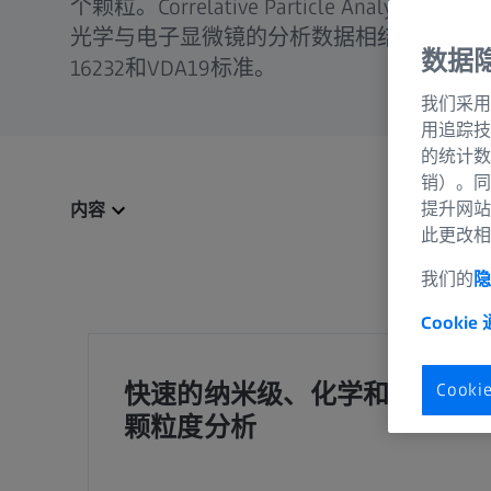
个颗粒。Correlative Particle Analy
光学与电子显微镜的分析数据相结合的出色解
数据
16232和VDA19标准。
我们采用
用追踪技
的统计数
销）。同
提升网站
内容
此更改相
我们的
隐
Cookie
快速的纳米级、化学和关联
Cook
颗粒度分析