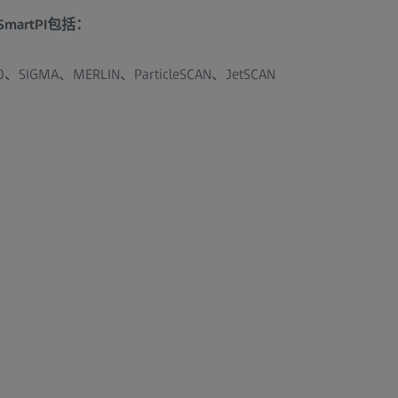
artPI包括：
MA、MERLIN、ParticleSCAN、JetSCAN