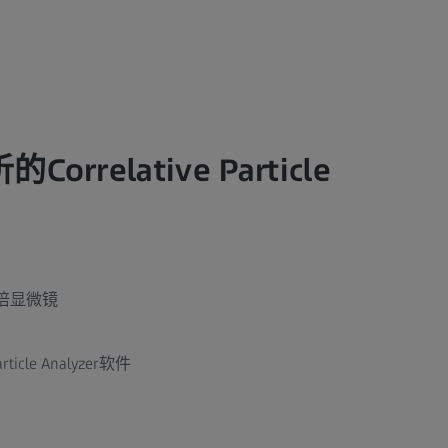
rrelative Particle
：
动变倍显微镜
Particle Analyzer软件