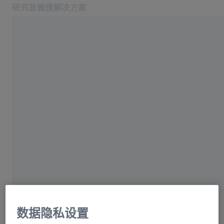
研究显微镜解决方案
在新标签页中打开
应用
产品
产品
蔡司空中教室
服务与技术支持
关于我们
ZEISS Axiocam
服务热线: 4006-800-720
相关蔡司网站
Selector
医疗技术
Your Interactive Guide to the ZEISS Axiocam
工业质量解决方案
Family
蔡司集团
数据隐私设置