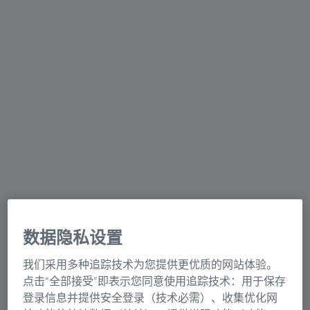
蔡司显微镜事业部的里程碑
1
of
39
穿越时空的显微镜之旅
1846
卡尔·蔡司（Carl Zeiss）在德国耶拿创办了一家精
密机械及光学仪器车间。
数据隐私设置
我们采用多种追踪技术为您提供更优质的网站体验。
点击“全部接受”即表示您同意使用追踪技术：用于保存
登录信息并提供安全登录（技术必需）、收集优化网