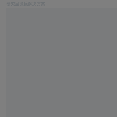
研究显微镜解决方案
在新标签页中打开
应用
关于我们
产品
蔡司空中教室
服务与技术支持
关于我们
服务热线: 4006-800-720
相关蔡司网站
医疗技术
工业质量解决方案
蔡司集团