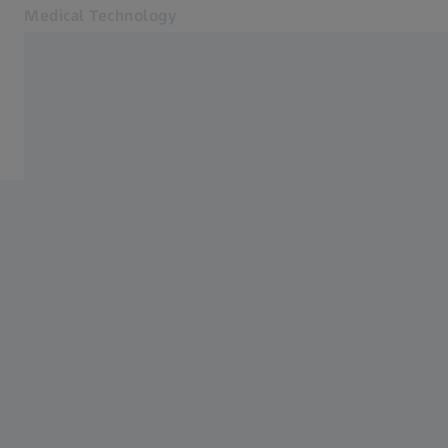
Medical Technology
在新标签页中打开
for healthcare professionals
产品
产品
新闻及活动
关于我们
联系我们
联系我们
相关蔡司网站
面向患者
面向眼科专业人士
面向投资者