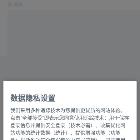
光谱学
在新标签页中打开
应用领域和行业
主页
产品
光栅目录联系表格
关于我们
服务与支持
联系我们
相关蔡司网站
数据隐私设置
OEM 解决方案
选择
蔡司集团
我们采用多种追踪技术为您提供更优质的网站体验。
正在加载表格...
点击“全部接受”即表示您同意使用追踪技术：用于保存
登录信息并提供安全登录（技术必需）、收集优化网
站功能的统计数据（统计）、提供增强功能（功能