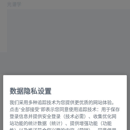
光谱学
在新标签页中打开
应用领域和行业
主页
产品
光栅目录联系表格
关于我们
服务与支持
联系我们
相关蔡司网站
数据隐私设置
OEM 解决方案
选择
蔡司集团
我们采用多种追踪技术为您提供更优质的网站体验。
正在加载表格...
点击“全部接受”即表示您同意使用追踪技术：用于保存
登录信息并提供安全登录（技术必需）、收集优化网
站功能的统计数据（统计）、提供增强功能（功能