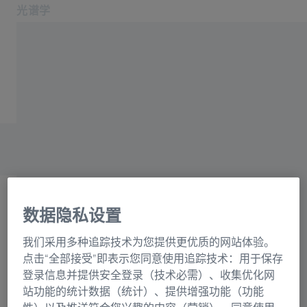
光谱学
在新标签页中打开
应用领域和行业
主页
产品
光栅目录联系表格
关于我们
服务与支持
联系我们
相关蔡司网站
数据隐私设置
OEM 解决方案
选择
蔡司集团
我们采用多种追踪技术为您提供更优质的网站体验。
正在加载表格...
点击“全部接受”即表示您同意使用追踪技术：用于保存
登录信息并提供安全登录（技术必需）、收集优化网
站功能的统计数据（统计）、提供增强功能（功能