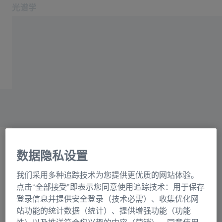
光谱学
在新标签页中打开
应用领域和行业
主页
产品
光栅目录联系表格
关于我们
服务与支持
联系我们
相关蔡司网站
数据隐私设置
OEM 解决方案
选择
蔡司集团
我们采用多种追踪技术为您提供更优质的网站体验。
正在加载表格...
点击“全部接受”即表示您同意使用追踪技术：用于保存
登录信息并提供安全登录（技术必需）、收集优化网
站功能的统计数据（统计）、提供增强功能（功能