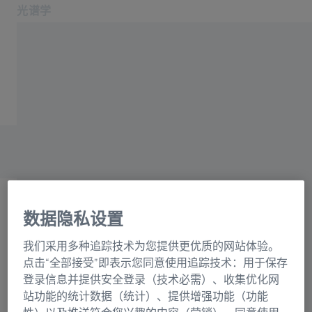
光谱学
在新标签页中打开
应用领域和行业
主页
产品
光栅目录联系表格
关于我们
服务与支持
联系我们
相关蔡司网站
数据隐私设置
OEM 解决方案
选择
蔡司集团
我们采用多种追踪技术为您提供更优质的网站体验。
正在加载表格...
点击“全部接受”即表示您同意使用追踪技术：用于保存
登录信息并提供安全登录（技术必需）、收集优化网
站功能的统计数据（统计）、提供增强功能（功能