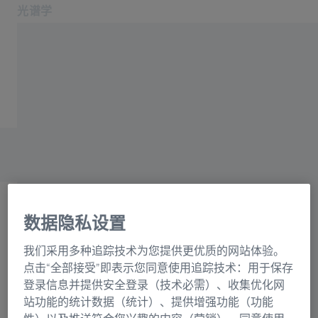
光谱学
在新标签页中打开
应用领域和行业
主页
产品
光栅目录联系表格
关于我们
服务与支持
联系我们
相关蔡司网站
数据隐私设置
OEM 解决方案
选择
蔡司集团
我们采用多种追踪技术为您提供更优质的网站体验。
正在加载表格...
点击“全部接受”即表示您同意使用追踪技术：用于保存
登录信息并提供安全登录（技术必需）、收集优化网
站功能的统计数据（统计）、提供增强功能（功能