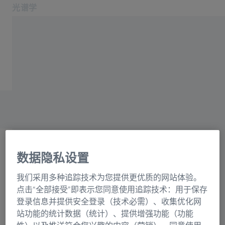
光谱学
在新标签页中打开
应用领域和行业
主页
产品
光栅目录联系表格
关于我们
服务与支持
联系我们
相关蔡司网站
数据隐私设置
OEM 解决方案
选择
蔡司集团
我们采用多种追踪技术为您提供更优质的网站体验。
正在加载表格...
点击“全部接受”即表示您同意使用追踪技术：用于保存
登录信息并提供安全登录（技术必需）、收集优化网
站功能的统计数据（统计）、提供增强功能（功能