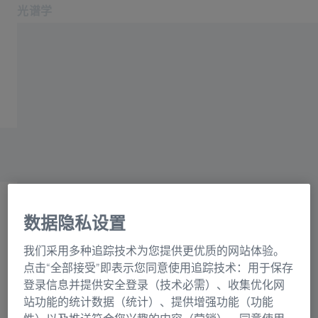
光谱学
在新标签页中打开
应用领域和行业
主页
产品
光栅目录联系表格
关于我们
服务与支持
联系我们
相关蔡司网站
数据隐私设置
OEM 解决方案
选择
蔡司集团
我们采用多种追踪技术为您提供更优质的网站体验。
正在加载表格...
点击“全部接受”即表示您同意使用追踪技术：用于保存
登录信息并提供安全登录（技术必需）、收集优化网
站功能的统计数据（统计）、提供增强功能（功能