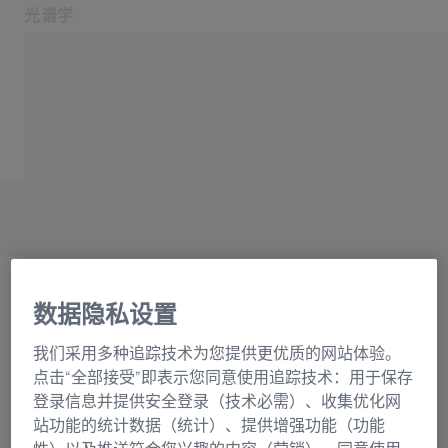
光谱学
在新标签页中打开
应用领域和行业
主页
产品
光栅目录联系表格
关于我们
服务与支持
联系我们
相关蔡司网站
数据隐私设置
OEM 解决方案
选择
蔡司集团
我们采用多种追踪技术为您提供更优质的网站体验。
正在加载表格...
点击“全部接受”即表示您同意使用追踪技术：用于保存
登录信息并提供安全登录（技术必需）、收集优化网
站功能的统计数据（统计）、提供增强功能（功能