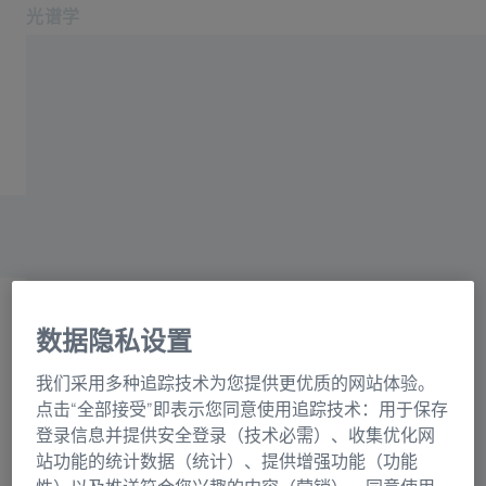
光谱学
在新标签页中打开
应用领域和行业
主页
产品
光栅目录联系表格
关于我们
服务与支持
联系我们
相关蔡司网站
数据隐私设置
OEM 解决方案
选择
蔡司集团
我们采用多种追踪技术为您提供更优质的网站体验。
正在加载表格...
点击“全部接受”即表示您同意使用追踪技术：用于保存
登录信息并提供安全登录（技术必需）、收集优化网
站功能的统计数据（统计）、提供增强功能（功能