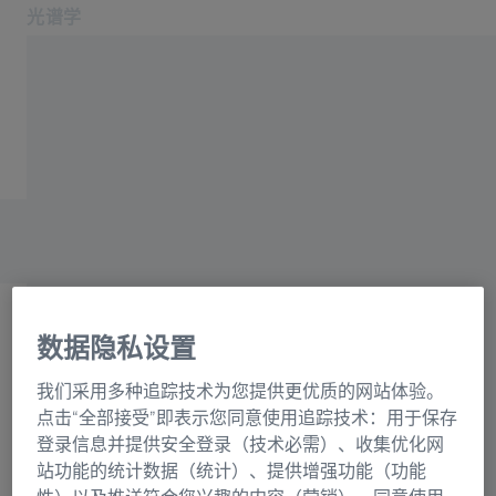
光谱学
在新标签页中打开
应用领域和行业
主页
产品
光栅目录联系表格
关于我们
服务与支持
联系我们
相关蔡司网站
数据隐私设置
OEM 解决方案
选择
蔡司集团
我们采用多种追踪技术为您提供更优质的网站体验。
正在加载表格...
点击“全部接受”即表示您同意使用追踪技术：用于保存
登录信息并提供安全登录（技术必需）、收集优化网
站功能的统计数据（统计）、提供增强功能（功能