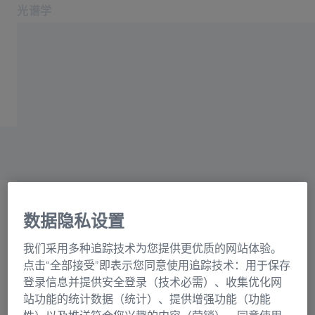
光谱学
在新标签页中打开
应用领域和行业
主页
产品
光栅目录联系表格
关于我们
服务与支持
联系我们
相关蔡司网站
数据隐私设置
OEM 解决方案
选择
蔡司集团
我们采用多种追踪技术为您提供更优质的网站体验。
正在加载表格...
点击“全部接受”即表示您同意使用追踪技术：用于保存
登录信息并提供安全登录（技术必需）、收集优化网
站功能的统计数据（统计）、提供增强功能（功能