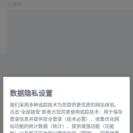
光谱学
在新标签页中打开
应用领域和行业
主页
产品
光栅目录联系表格
关于我们
服务与支持
联系我们
相关蔡司网站
数据隐私设置
OEM 解决方案
选择
蔡司集团
我们采用多种追踪技术为您提供更优质的网站体验。
正在加载表格...
点击“全部接受”即表示您同意使用追踪技术：用于保存
登录信息并提供安全登录（技术必需）、收集优化网
站功能的统计数据（统计）、提供增强功能（功能