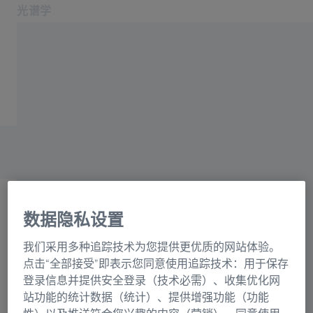
光谱学
在新标签页中打开
应用领域和行业
主页
产品
光栅目录联系表格
关于我们
服务与支持
联系我们
相关蔡司网站
数据隐私设置
OEM 解决方案
选择
蔡司集团
我们采用多种追踪技术为您提供更优质的网站体验。
正在加载表格...
点击“全部接受”即表示您同意使用追踪技术：用于保存
登录信息并提供安全登录（技术必需）、收集优化网
站功能的统计数据（统计）、提供增强功能（功能