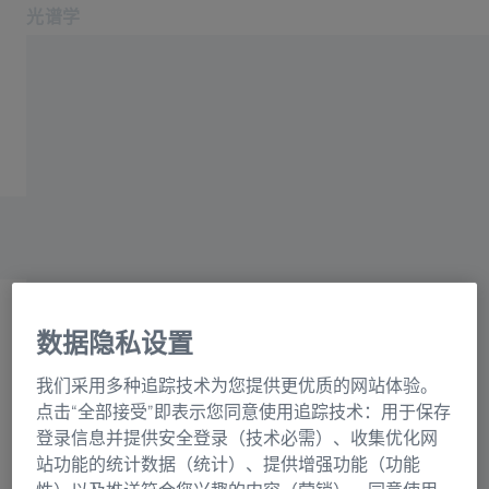
光谱学
在新标签页中打开
应用领域和行业
主页
产品
光栅目录联系表格
关于我们
服务与支持
联系我们
相关蔡司网站
数据隐私设置
OEM 解决方案
选择
蔡司集团
我们采用多种追踪技术为您提供更优质的网站体验。
正在加载表格...
点击“全部接受”即表示您同意使用追踪技术：用于保存
登录信息并提供安全登录（技术必需）、收集优化网
站功能的统计数据（统计）、提供增强功能（功能