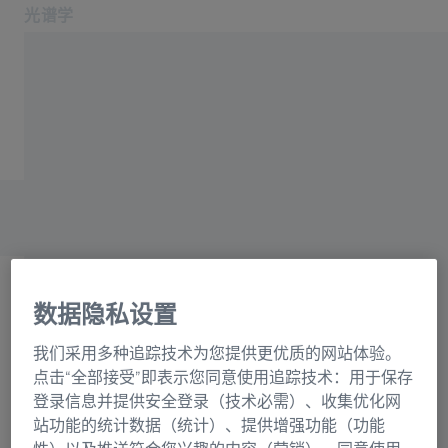
光谱学
在新标签页中打开
应用领域和行业
主页
产品
光栅目录联系表格
关于我们
服务与支持
联系我们
相关蔡司网站
数据隐私设置
OEM 解决方案
选择
蔡司集团
我们采用多种追踪技术为您提供更优质的网站体验。
正在加载表格...
点击“全部接受”即表示您同意使用追踪技术：用于保存
登录信息并提供安全登录（技术必需）、收集优化网
站功能的统计数据（统计）、提供增强功能（功能