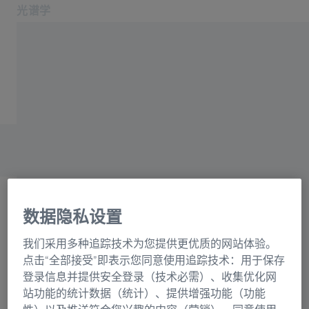
光谱学
在新标签页中打开
应用领域和行业
主页
产品
光栅目录联系表格
关于我们
服务与支持
联系我们
相关蔡司网站
数据隐私设置
OEM 解决方案
选择
蔡司集团
我们采用多种追踪技术为您提供更优质的网站体验。
正在加载表格...
点击“全部接受”即表示您同意使用追踪技术：用于保存
登录信息并提供安全登录（技术必需）、收集优化网
站功能的统计数据（统计）、提供增强功能（功能