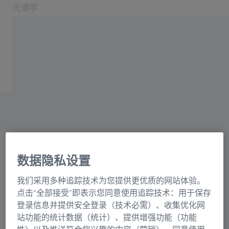
光谱学
在新标签页中打开
应用领域和行业
主页
产品
光栅目录联系表格
关于我们
服务与支持
联系我们
相关蔡司网站
数据隐私设置
OEM 解决方案
选择
蔡司集团
我们采用多种追踪技术为您提供更优质的网站体验。
正在加载表格...
点击“全部接受”即表示您同意使用追踪技术：用于保存
登录信息并提供安全登录（技术必需）、收集优化网
站功能的统计数据（统计）、提供增强功能（功能