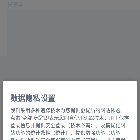
光谱学
在新标签页中打开
应用领域和行业
主页
产品
光栅目录联系表格
关于我们
服务与支持
联系我们
相关蔡司网站
数据隐私设置
OEM 解决方案
选择
蔡司集团
我们采用多种追踪技术为您提供更优质的网站体验。
正在加载表格...
点击“全部接受”即表示您同意使用追踪技术：用于保存
登录信息并提供安全登录（技术必需）、收集优化网
站功能的统计数据（统计）、提供增强功能（功能