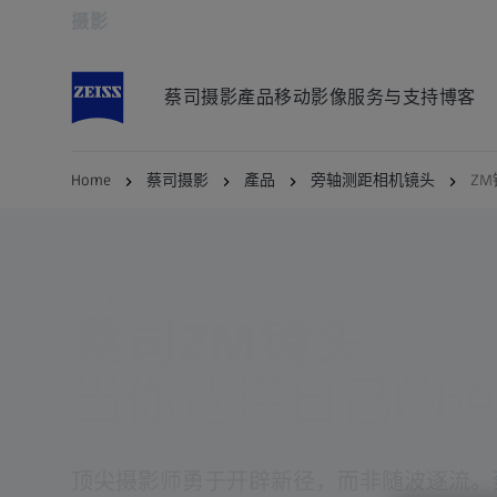
摄影
在新标签页中打开
蔡司摄影
產品
移动影像
服务与支持
博客
Home
蔡司摄影
產品
旁轴测距相机镜头
ZM
蔡司摄影
蔡司ZM镜头
当你选择自己的
顶尖摄影师勇于开辟新径，而非随波逐流。