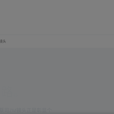
镜头
道路。
蔡司ZM镜头正是彰显个