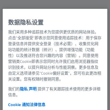
数据隐私设置
我们采用多种追踪技术为您提供更优质的网站体验。
蔡司摄影
点击“全部接受”即表示您同意使用追踪技术：用于保存
登录信息并提供安全登录（技术必需）、收集优化网
用光和影诉说故事。
站功能的统计数据（统计）、提供增强功能（功能
性）以及推送符合您兴趣的内容（营销）。同意使用
营销类Cookie即表示您同时允许我们启用浏览器指纹
识别技术，以提升网站分析与性能洞察。更多信息及
自定义选项请参见“Cookie偏好设置”，您可在此更改相
关设置。您有权随时撤销同意。
自 1890 年以来，蔡司一直生产能够帮助摄影师讲述故事
的镜头，在这一点上“不甘示弱”。目标：超越界限，尝试
我们的
隐私 声明
提供了有关跟踪技术使用的更多详细
新事物。触动你我——每一天每一次。图像质量独一无
信息。
二。
Cookie 通知
法律信息