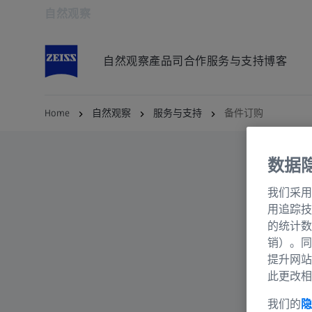
自然观察
在新标签页中打开
自然观察
產品
司合作
服务与支持
博客
Home
自然观察
服务与支持
备件订购
数据
我们采用
用追踪技
的统计数
销）。同
提升网站
此更改相
我们的
隐