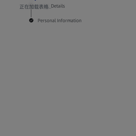
Order Details
正在加载表格...
Personal Information
Please find i