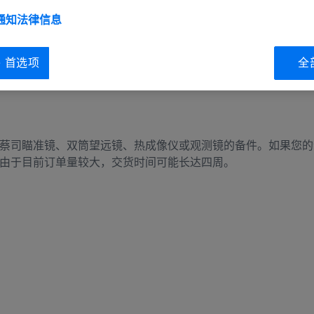
 通知
法律信息
ie 首选项
全
蔡司瞄准镜、双筒望远镜、热成像仪或观测镜的备件。如果您的
由于目前订单量较大，交货时间可能长达四周。
Information