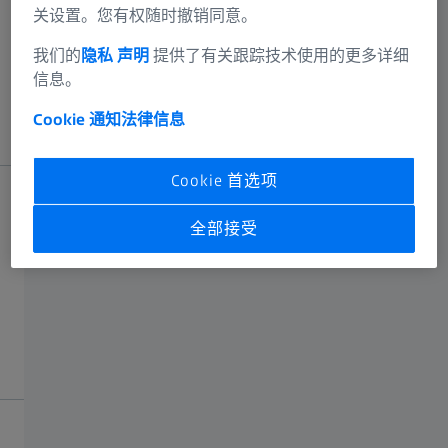
ZEISS Conquest V6
关设置。您有权随时撤销同意。
ZEISS LRP S3
Manuals
ZEISS LRP S5
我们的
隐私 声明
提供了有关跟踪技术使用的更多详细
ZEISS Victory HT
信息。
ZEISS V8
Cookie 通知
法律信息
Cookie 首选项
Spotting Scopes
全部接受
ZEISS Dialyt
Manuals
ZEISS Conquest Apia
ZEISS Conquest Gavia
Trail Cameras