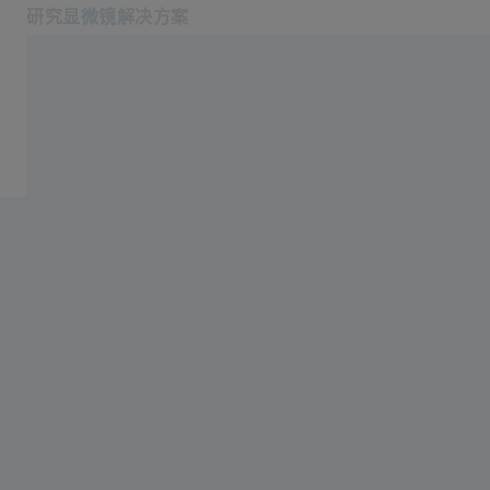
研究显微镜解决方案
在新标签页中打开
应用
服务与技术支持
产品
蔡司空中教室
服务与技术支持
关于我们
服务热线: 4006-800-720
相关蔡司网站
医疗技术
工业质量解决方案
蔡司集团