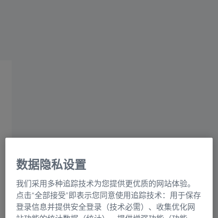
蔡司X射线断层成像解决方
案
高分辨率三维X射线显微镜
和计算机断层成像
数据隐私设置
我们采用多种追踪技术为您提供更优质的网站体验。
✔ 以无损方式表征材料特性和行为。
点击“全部接受”即表示您同意使用追踪技术：用于保存
✔ 揭示三维（3D）微观结构细节。
登录信息并提供安全登录（技术必需）、收集优化网
✔ 开发和确认模型或对结构细节进行成像。