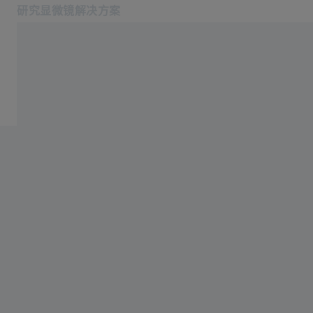
研究显微镜解决方案
在新标签页中打开
应用
产品
产品
蔡司空中教室
服务与技术支持
关于我们
服务热线: 4006-800-720
相关蔡司网站
医疗技术
工业质量解决方案
蔡司集团