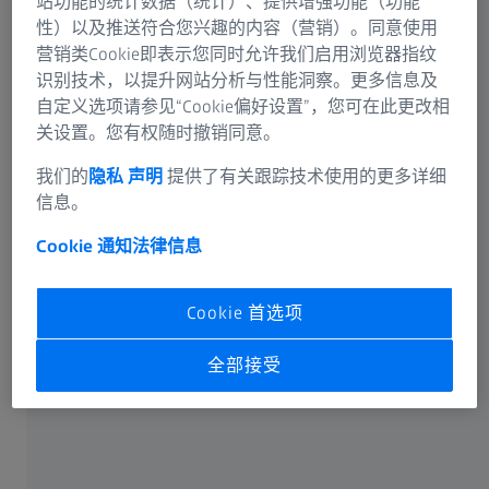
站功能的统计数据（统计）、提供增强功能（功能
✔ 即便是相对较大的样品也能实现高衬度和亚微米分辨
性）以及推送符合您兴趣的内容（营销）。同意使用
率成像。
营销类Cookie即表示您同时允许我们启用浏览器指纹
识别技术，以提升网站分析与性能洞察。更多信息及
自定义选项请参见“Cookie偏好设置”，您可在此更改相
关设置。您有权随时撤销同意。
蔡司VERSA XRM
借助亚微米分辨率的无损三维X射线成
我们的
隐私 声明
提供了有关跟踪技术使用的更多详细
信息。
像探索更多信息
Cookie 通知
法律信息
Cookie 首选项
全部接受