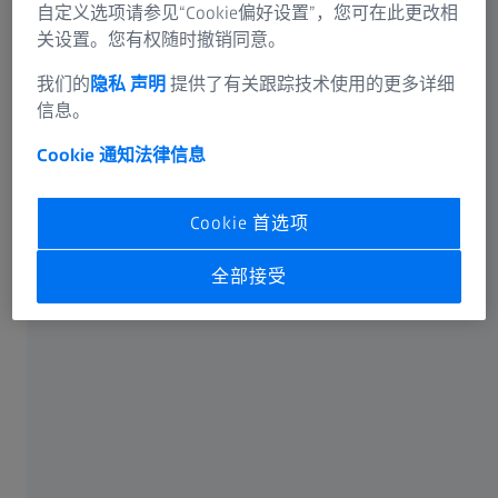
通常在置于加热型显微镜载物台玻璃衬管的培
自定义选项请参见“Cookie偏好设置”，您可在此更改相
养皿中进行。胞浆内单精子注射的受精概率高
关设置。您有权随时撤销同意。
于体外受精。因此，在许多国家/地区，ICSI是
我们的
隐私 声明
提供了有关跟踪技术使用的更多详细
首选的辅助生殖技术。
信息。
Cookie 通知
法律信息
主题
Cookie 首选项
全部接受
用于生育治疗的生殖技术
体外受精（IVF）
胞浆内单精子注射
胞浆内形态选择精子注
（ICSI）
射（IMSI）