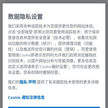
数据隐私设置
用于生殖医学的显微镜应用
我们采用多种追踪技术为您提供更优质的网站体验。
用于胚胎质量检测的显微镜
点击“全部接受”即表示您同意使用追踪技术：用于保存
登录信息并提供安全登录（技术必需）、收集优化网
解决方案
站功能的统计数据（统计）、提供增强功能（功能
“优质”胚胎的指标
性）以及推送符合您兴趣的内容（营销）。同意使用
营销类Cookie即表示您同时允许我们启用浏览器指纹
识别技术，以提升网站分析与性能洞察。更多信息及
在卵母细胞受精后，需要监测胚胎的生长情
自定义选项请参见“Cookie偏好设置”，您可在此更改相
况，直至胚胎着床。胚胎学家制定的形态学参
关设置。您有权随时撤销同意。
数可以指示发育中胚胎的预后好坏。每个发育
我们的
隐私 声明
提供了有关跟踪技术使用的更多详细
步骤都需要进行仔细观察。
信息。
Cookie 通知
法律信息
主题