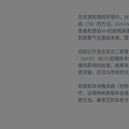
在资源有限的环境中，对直
病（TB）的方法。Zieh
患者和感染HIV的结核病患
到汞蒸气光源成本高、需
目前已开发出发光二极管
（WHO）对LED显微
康的影响的标准。结果表明，
更灵敏，并且与传统荧光和Z
疟疾和非洲锥虫病（也称
疗，这两种疾病每年会造
寄生虫。最常见的染色方