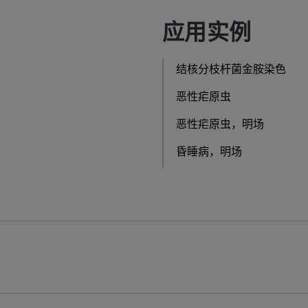
应用实例
结核分枝杆菌金胺染色
恶性疟原虫
恶性疟原虫，明场
昏睡病，明场