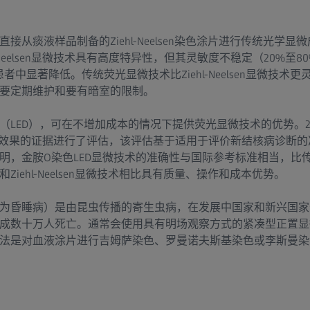
接从痰液样品制备的Ziehl-Neelsen染色涂片进行传统光学
l-Neelsen显微技术具有高度特异性，但其灵敏度不稳定（20%至
者中显著降低。传统荧光显微技术比Ziehl-Neelsen显微技术
要定期维护和要有暗室的限制。
（LED），可在不增加成本的情况下提供荧光显微技术的优势。2
技术效果的证据进行了评估，该评估基于适用于评价新结核病诊断
金胺O染色LED显微技术的准确性与国际参考标准相当，比传统Zieh
iehl-Neelsen显微技术相比具有质量、操作和成本优势。
为昏睡病）是由昆虫传播的寄生虫病，在发展中国家和新兴国家
成数十万人死亡。通常会使用具有明场观察方式的紧凑型正置显
法是对血液涂片进行吉姆萨染色、罗曼诺夫斯基染色或李斯曼染