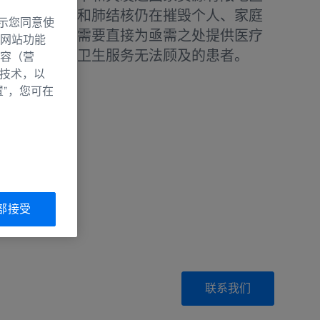
艾滋病、疟疾和肺结核仍在摧毁个人、家庭
示您同意使
初级卫生保健需要直接为亟需之处提供医疗
网站功能
区和乡村现有卫生服务无法顾及的患者。
容（营
别技术，以
置”，您可在
部接受
联系我们